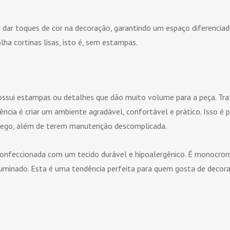
 dar toques de cor na decoração, garantindo um espaço diferenciad
lha cortinas lisas, isto é, sem estampas.
a
possui estampas ou detalhes que dão muito volume para a peça. T
ência é criar um ambiente agradável, confortável e prático. Isso é
hego, além de terem manutenção descomplicada.
 confeccionada com um tecido durável e hipoalergênico. É monocro
iluminado. Esta é uma tendência perfeita para quem gosta de deco