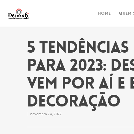
Home
Quem 
5 tendências
para 2023: d
vem por aí e
decoração
novembro 24, 2022